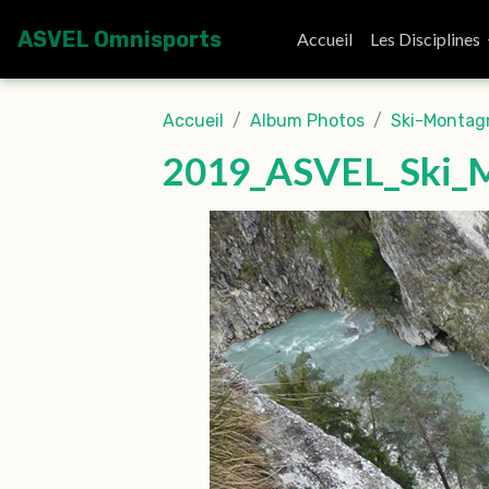
ASVEL Omnisports
Accueil
Les Disciplines
Accueil
Album Photos
Ski-Montag
2019_ASVEL_Ski_M