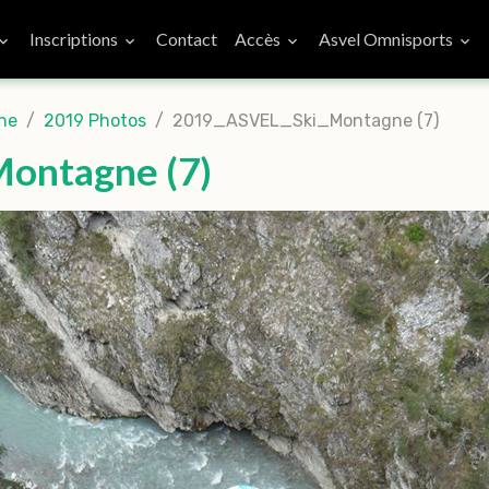
Inscriptions
Contact
Accès
Asvel Omnisports
ne
2019 Photos
2019_ASVEL_Ski_Montagne (7)
ontagne (7)