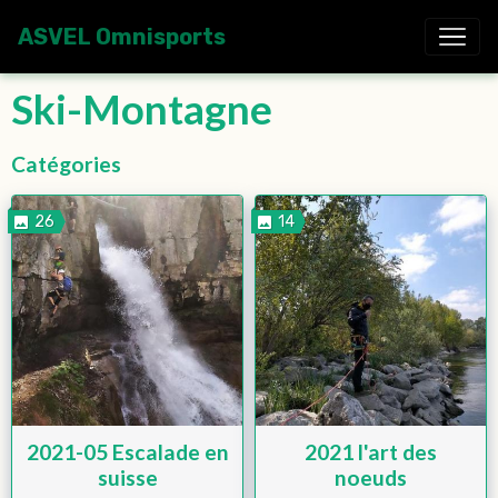
ASVEL Omnisports
Ski-Montagne
Catégories
26
14
2021-05 Escalade en
2021 l'art des
suisse
noeuds