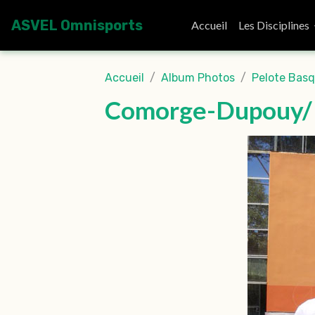
ASVEL Omnisports
Accueil
Les Disciplines
Accueil
Album Photos
Pelote Bas
Comorge-Dupouy/ 