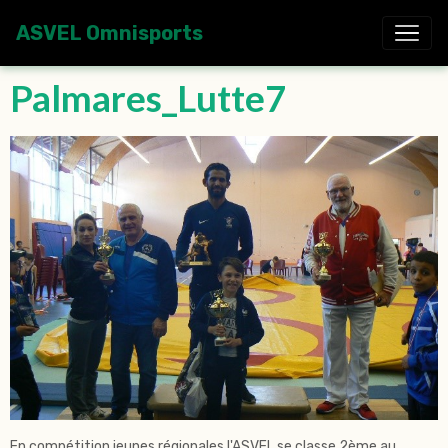
ASVEL Omnisports
Palmares_Lutte7
En compétition jeunes régionales l'ASVEL se classe 2ème au