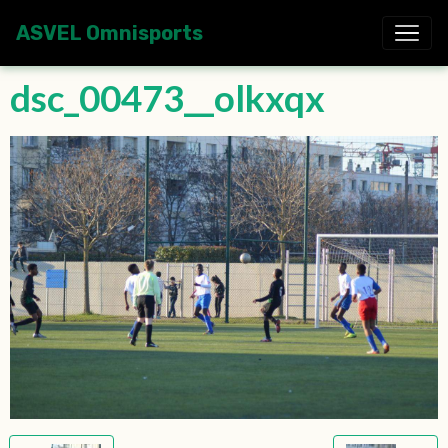
ASVEL Omnisports
dsc_00473__olkxqx