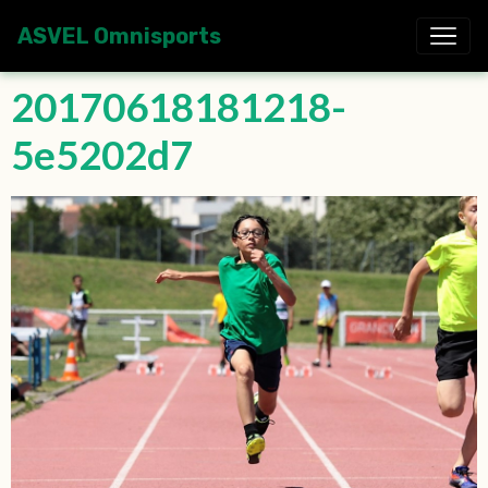
ASVEL Omnisports
20170618181218-
5e5202d7