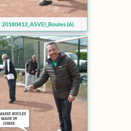
20180413_ASVEl_Boules (6)