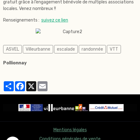
gratuit grâce à l’engagement bénévole de multiples associations
locales. Venez nombreux !!
Renseignements :
suivez ce lien
ASVEL
Villeurbanne
escalade
randonnée
VTT
Pollionnay
Partager
Facebook
X
Email
Mentions légales
Conditions générales de vente