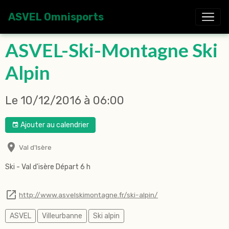
ASVEL Omnisports
ASVEL-Ski-Montagne Ski
Alpin
Le 10/12/2016
à 06:00
Ajouter au calendrier
Val d'Isère
Ski -
Val d'isère Départ 6 h
http://www.asvelskimontagne.fr/ski-alpin/
ASVEL
Villeurbanne
Ski alpin